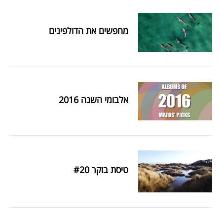
מחפשים את הדולפינים
S
e
a
r
אלבומי השנה 2016
c
h
f
o
r
:
טיסת בוקר #20