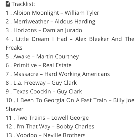
Tracklist:
1 . Albion Moonlight – William Tyler
2 . Merriweather – Aldous Harding
3 . Horizons – Damian Jurado
4 . Little Dream I Had – Alex Bleeker And The
Freaks
5 . Awake – Martin Courtney
6 . Primitive – Real Estate
7 . Massacre – Hard Working Americans
8 . L.a. Freeway – Guy Clark
9 . Texas Coockin – Guy Clark
10 . I Been To Georgia On A Fast Train – Billy Joe
Shaver
11 . Two Trains – Lowell George
12 . I’m That Way – Bobby Charles
13 . Voodoo – Neville Brothers