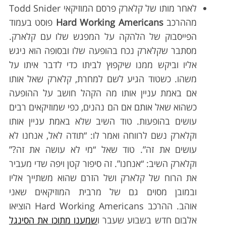
לאחר מותו של קלארק פרסם המוזיקאי Todd Snider
מההרכב
Hard Working Americans
פוסט בעמוד
הפייסבוק של הלהקה על המפגש שלו עם קלארק.
מסתבר שקלארק נכח בהופעה שלו ובסופה הוא ניגש
אליו וביקש ממנו שיקפוץ לביתו כדי לדבר איתו על
משהו. כשטוד הגיע לשם למחרת, קלארק שאל אותו
אם באמת עניין אותו מה הקהל חושב על ההופעה
כשהוא שאל אותם אם הם נהנים, כפי שמוזיקאים רבים
עושים בהופעות. טוד השיב שלא באמת עניין אותו
וקלארק נשם לרווחה ואמר לו: “תודה לאל, אנחנו לא
עושים את זה”. טוד שאל “מי לא עושה את זה?”
וקלארק השיב: “אנחנו”. זה סיפור קטן ויפה שדי מעביר
את הרוח של קלארק ושל הזרם שהוא משתייך אליו
ובמובן מסוים גם של מרבית המוזיקאים שאני
אוהב. ההרכב Hard Working Americans הוציאו
אלבום חדש בשבוע שעבר ו
שמענו מתוכו את הסינגל