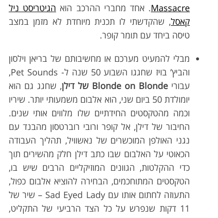
Massacre
. אחד מחברי ההרכב הוא
הגיטריסט ניל
קאסל
, שהקדשתי לו תכנית מיוחדת לא מזמן במצב
טיסה ביחד עם תומר קופר.
מבלי להמעיט מערכם או מחשיבותם של בריאן וילסון
והביץ’ בויז שחגגו השבוע 50 שנה ל- Pet Sounds,
עבורי
Blonde on Blonde של דילן
, שחגג גם הוא
S
יומולדת 50 ביום שני, הוא אלבום משמעותי יותר. שיריו
e
וכמה מהטקסטים החידתיים שלו מלווים אותי שנים.
a
r
החיבור של דילן, אל קופר ורובי רוברטסון מהבנד עם
c
נגני האולפן המוכשרים של נאשוויל, תהליך העבודה
h
הכאוטי על האלבום שבו כתב דילן חלק מהשירים תוך
f
כדי ההקלטות, הגוונים המוזיקליים הרבים שיש בו,
o
r
הטקסטים המתוחכמים, הבחירה להוציא אלבום כפול,
:
התעוזה לחתום אותו עם Sad Eyed Lady – שיר של
11 דקות שנפרש על כל הצד הרביעי של התקליט,