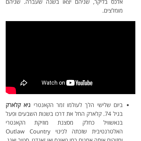
אלכס בליקר, שניהם יצאו בשנה שעברה. שניהם
מומלצים.
ביום שלישי הלך לעולמו זמר הקאנטרי
גיא קלארק
בגיל 74. קלארק החל את דרכו בשנות השבעים ופעל
בנאשוויל כחלק מסצנת מוזיקת הקאנטרי
האלטרנטיבית שזכתה לכינוי Outlaw Country
ומזוהים איתה אמנים כמו טאונס ואן זאנדט, סטיב יאנג,