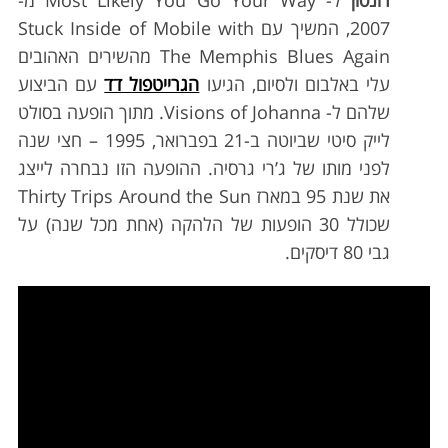
רונסון
ל- Most Likely You Go Your Way מ-
2007, המשיך עם Stuck Inside of Mobile with
The Memphis Blues Again מהשירים האהובים
עלי באלבום ולסיום, הגיעו
הגרייטפול דד
עם הביצוע
שלהם ל- Visions of Johanna. מתוך הופעה בסולט
לייק סיטי שביוטה ב-21 בפברואר, 1995 – חצי שנה
לפני מותו של ג’רי גרסיה. ההופעה הזו נבחרה לייצג
את שנת 95 במארז Thirty Trips Around the Sun
שכולל 30 הופעות של הלהקה (אחת מכל שנה) על
גבי 80 דיסקים.