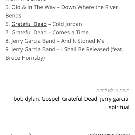
c
5. Old & In The Way – Down Where the River
h
Bends
f
6.
Grateful Dead
– Cold Jordan
o
7. Grateful Dead – Comes a Time
r
:
8. Jerry Garcia Band – And It Stoned Me
9. Jerry Garcia Band – I Shall Be Released (feat.
Bruce Hornsby)
תגיות או לא להיות
bob dylan
,
Gospel
,
Grateful Dead
,
jerry garcia
,
spiritual