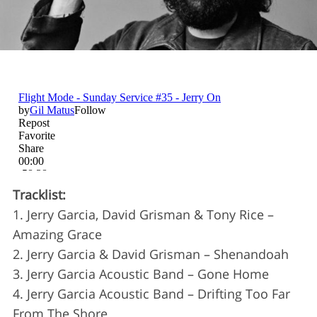
Tracklist:
1. Jerry Garcia, David Grisman & Tony Rice –
Amazing Grace
2. Jerry Garcia & David Grisman – Shenandoah
S
3. Jerry Garcia Acoustic Band – Gone Home
e
4. Jerry Garcia Acoustic Band – Drifting Too Far
a
From The Shore
r