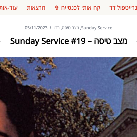
רייטפול דד
קח אותי לכנסייה ✞
הרצאות
עוד-אות
Sunday Service
,
מצב טיסה
,
רדיו
05/11/2023
מצב טיסה – Sunday Service #19