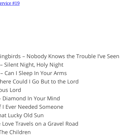
ingbirds – Nobody Knows the Trouble I’ve Seen
– Silent Night, Holy Night
– Can I Sleep In Your Arms
Where Could I Go But to the Lord
ious Lord
– Diamond In Your Mind
If I Ever Needed Someone
That Lucky Old Sun
e Love Travels on a Gravel Road
 The Children