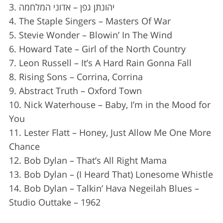
S
3. יהונתן גפן – אדוני המלחמה
e
4. The Staple Singers – Masters Of War
a
5. Stevie Wonder – Blowin’ In The Wind
r
6. Howard Tate – Girl of the North Country
c
h
7. Leon Russell – It’s A Hard Rain Gonna Fall
f
8. Rising Sons – Corrina, Corrina
o
9. Abstract Truth – Oxford Town
r
10. Nick Waterhouse – Baby, I’m in the Mood for
:
You
11. Lester Flatt – Honey, Just Allow Me One More
Chance
12. Bob Dylan – That’s All Right Mama
13. Bob Dylan – (I Heard That) Lonesome Whistle
14. Bob Dylan – Talkin’ Hava Negeilah Blues –
Studio Outtake – 1962