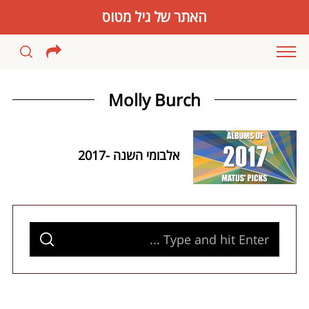
האתר של גיל מטוס
Molly Burch
אלבומי השנה -2017
S
S
e
E
A
S
a
R
C
e
H
r
a
c