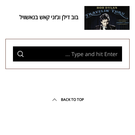
r
c
h
בוב דילן וג’וני קאש בנאשוויל
f
o
r
:
S
S
e
E
A
a
R
C
H
r
c
h
BACK TO TOP
f
o
r
: