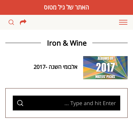
האתר של גיל מטוס
Iron & Wine
אלבומי השנה -2017
S
S
e
E
A
S
a
R
C
e
H
r
a
c