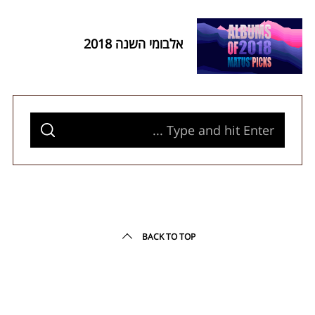
r
c
h
אלבומי השנה 2018
f
o
r
:
S
S
e
E
A
a
R
C
H
r
c
h
BACK TO TOP
f
o
r
: