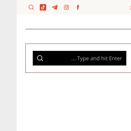
S
S
e
E
A
a
R
C
H
r
c
h
f
o
r
: