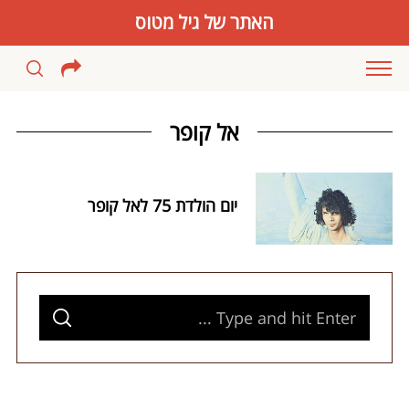
האתר של גיל מטוס
אל קופר
יום הולדת 75 לאל קופר
S
S
e
E
A
S
a
R
C
e
H
r
a
c