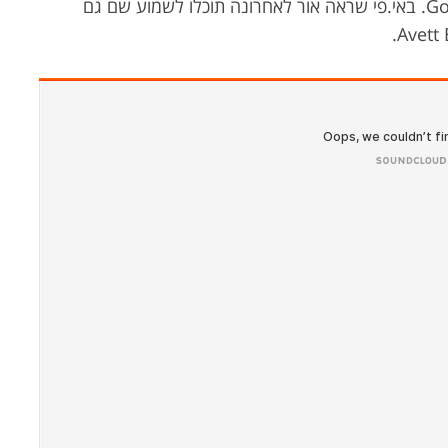
Gortimer Gibbon’s Life On Normal Street. באי.פי שראה אור לאחרונה תוכלו לשמוע שם גם