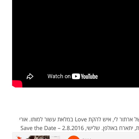
התכנית הקרובה של מצב טיסה תוקדש לזכרו של ארתור לי, איש להקת Love במלאת עשור למותו. אורי
לישי, 2.8.2016 – Save the Date