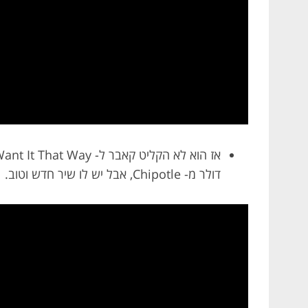
S
e
a
r
c
h
f
דולר מ- Chipotle, אבל יש לו שיר חדש וטוב.
o
r
: