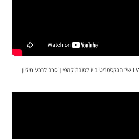
אז הוא לא הקליט קאבר ל- I Want It That Way של הבקסטריט בויז לטובת קמפיין וסרב לרבע מיליון