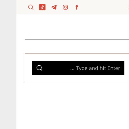
S
S
e
E
A
a
R
C
H
r
c
h
f
o