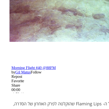
ל- Do You Realize? של ה- Flaming Lips שהוקלטה לפרק האחרון של הסדרה,