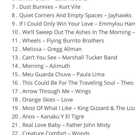
7 . Dust Bunnies – Kurt Vile
8 . Quiet Corners And Empty Spaces – Jayhawks
9 . If I Could Only Win Your Love – Emmylou Harr
10 . We’ll Sweep Out The Ashes In The Morning
11 . Wheels – Flying Burrito Brothers
12 . Melissa – Gregg Allman
13 . Can’t You See – Marshall Tucker Band
14 . Morning – Azimuth
15 . Meu Guarda Chuva – Paula Lima
16 . This Could Be For The Traveling Soul – Theo
17 . Arrow Through Me – Wings
18 . Orange Skies – Love
19 . Most Of What I Like – King Gizzard & The Li
20 . Anos – Kanaku Y El Tigre
21 . Real Love Baby – Father John Misty
22 . Creature Comfort – Woods