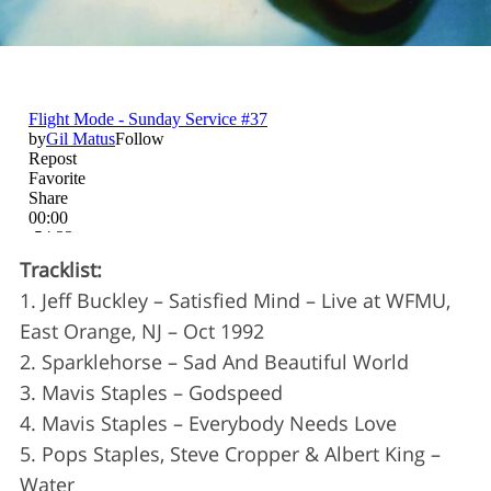
Tracklist:
1. Jeff Buckley – Satisfied Mind – Live at WFMU,
S
East Orange, NJ – Oct 1992
e
a
2. Sparklehorse – Sad And Beautiful World
r
3. Mavis Staples – Godspeed
c
4. Mavis Staples – Everybody Needs Love
h
5. Pops Staples, Steve Cropper & Albert King –
f
o
Water