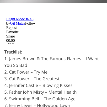
Tracklist:
1. James Brown & The Famous Flames – I Want
You So Bad
S
2. Cat Power – Try Me
e
3. Cat Power – The Greatest
a
4. Jennifer Castle – Blowing Kisses
r
c
5. Father John Misty – Mental Health
h
6. Swimming Bell – The Golden Age
f
7. Jenny Lewis – Hollywood Lawn