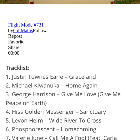
Tracklist:
1. Justin Townes Earle – Graceland
2. Michael Kiwanuka – Home Again
3. George Harrison – Give Me Love (Give Me
S
e
Peace on Earth)
a
4. Hiss Golden Messenger – Sanctuary
r
5. Levon Helm – Wide River To Cross
c
6. Phosphorescent – Homecoming
h
f
7. Valerie June – Call Me A Fool (Feat. Carla