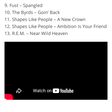
r
9. Fust – Spangled
c
10. The Byrds – Goin’ Back
h
11. Shapes Like People – A New Crown
f
12. Shapes Like People – Ambition Is Your Friend
o
r
13. R.E.M. – Near Wild Heaven
: