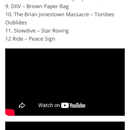
9. DIIV – Brown Paper Bag
10. The Brian Jonestown Massacre – Tombes
Oubliées
11. Slowdive – Star Roving
12 Ride – Peace Sign
S
e
a
r
c
h
f
o
r
: