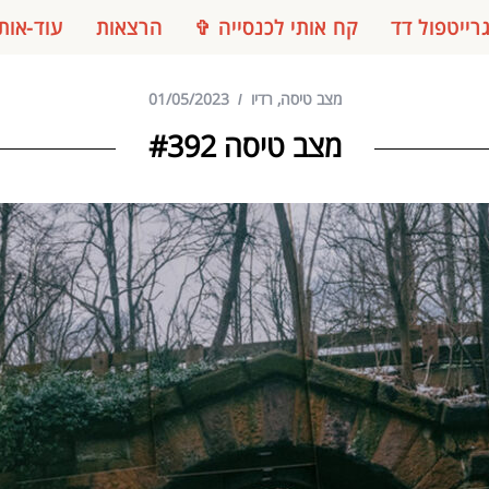
רייטפול דד
קח אותי לכנסייה ✞
הרצאות
עוד-אות
מצב טיסה
,
רדיו
01/05/2023
מצב טיסה #392