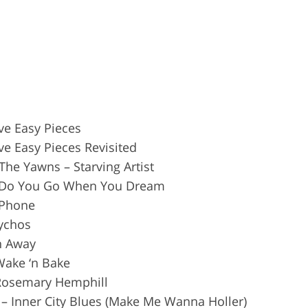
ve Easy Pieces
ve Easy Pieces Revisited
The Yawns – Starving Artist
 Do You Go When You Dream
– Phone
sychos
n Away
Wake ‘n Bake
 Rosemary Hemphill
n – Inner City Blues (Make Me Wanna Holler)