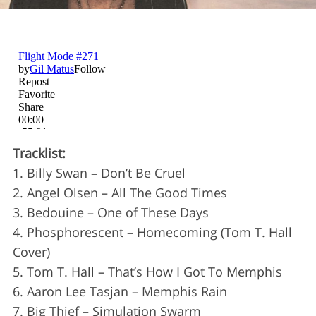
Tracklist:
1. Billy Swan – Don’t Be Cruel
2. Angel Olsen – All The Good Times
3. Bedouine – One of These Days
4. Phosphorescent – Homecoming (Tom T. Hall
S
e
Cover)
a
5. Tom T. Hall – That’s How I Got To Memphis
r
6. Aaron Lee Tasjan – Memphis Rain
c
7. Big Thief – Simulation Swarm
h