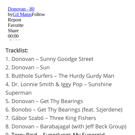
Tracklist:
1. Donovan – Sunny Goodge Street
2. Donovan – Sun
3. Butthole Surfers – The Hurdy Gurdy Man
4. Dr. Lonnie Smith & Iggy Pop – Sunshine
Superman
5. Donovan – Get Thy Bearings
S
6. Bonobo – Get Thy Bearings (feat. Szjerdene)
e
a
7. Gábor Szabó – Three King Fishers
r
8. Donovan – Barabajagal (with Jeff Beck Group)
c
9.
Terry Reid – Superlungs My Supergirl