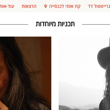
רייטפול דד
קח אותי לכנסייה ✞
הרצאות
עוד-אות
תכניות מיוחדות