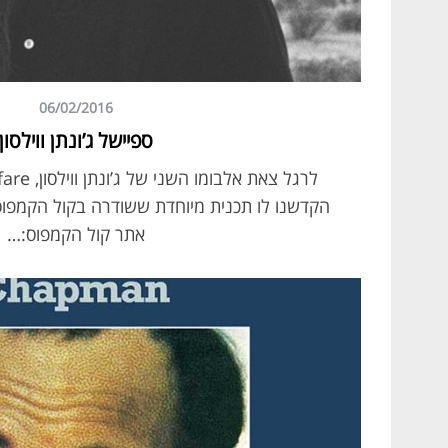
06/02/2016
ספיישל ג’ונתן ווילסון
הקדשנו לו תכנית מיוחדת ששודרה בקול הקמפוס 
S
e
אתר קול הקמפוס:…
a
r
c
h
f
o
r
: