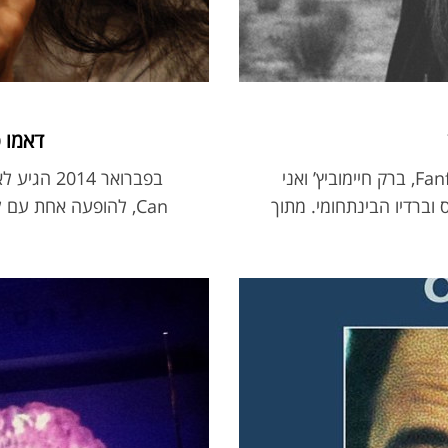
דאמו סוזוקי (
לרגל צאת אלבומו השני של ג’ונתן ווילסון, Fanfare, ברק חיימוביץ’ ואני
בפברואר 14
וברדיו הבינתחומי. מתוך