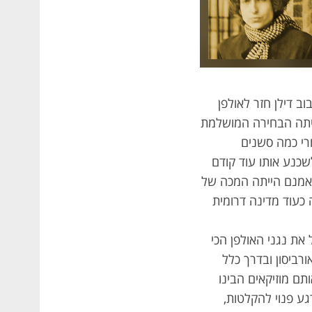
 הרוק, בוב דילן חזר לאולפן
י החדשה שלו. על הבמה The Hawks, שבעתיד יהפכו ל-The Band, הייתה הבחירה המושלמת
רי כמה סשנים
שכנע אותו עוד קודם
 אמנם הייתה המכה של
כעוד מדינה דרומית
 את נגני האולפן הכי
ורביסון ובדרך כלל
ם מוזיקאים הבינו
ע פנוי להקלטות,