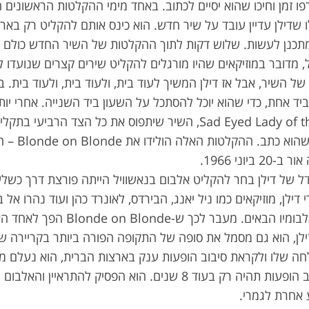
ו זמן וחיכו שהוא יסיים לכתוב. באחד מימי ההקלטות הראשונים ה
 שדילן עדיין עובד על שיר חדש. הוא כינס אותם להקליט רק באר
תכנן לעשות. שלוש דקות לתוך ההקלטות של השיר החדש כולם ה
 מדובר במוזיקאים שהיו מורגלים להקליט שירים קצרים שנועדו להי
 של השיר, אבל אז דילן המשיך לעוד בית, ולעוד בית, ולעוד בית.
וכך נולד Sad Eyed Lady of the Lowlands, השיר שיתפוס את כל הצד ה
שזה השיר הטוב 
וני 1966.
ל של דילן בחר להקליט אלבום בנאשוויל הייתה פורצת דרך כשל
דילן, מוזיקאים כמו ניל יאנג, הבירדס, לאונרד כהן ועוד נהרו אל 
יחזור להקליט שם את אלבומיו הבאים. מעב
לן, הוא גם מסמל את סופה של התקופה הפורה ביותר בקריירה שלו.
חה שלו ולקראת סיבוב הופעות ענק בארצות הברית, הוא נעלם מה
הבאה שהוא ייצא לסיבוב הופעות תהיה רק בעוד 8 שנים. הוא הפסיק ל
 אחרת לגמרי.