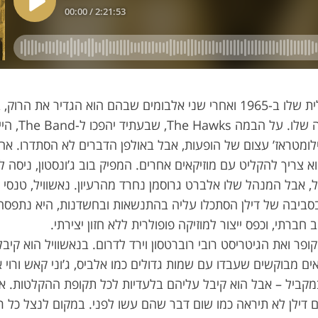
בשיא המהפכה החשמלית שלו ב-1965 ואחרי שני אלבומים שבהם הוא הגדיר את
עם להקת הליוו
לומטראז’ עצום של הופעות, אבל באולפן הדברים לא הסתדרו. אח
א צריך להקליט עם מוזיקאים אחרים. המפיק בוב ג’ונסטון, ניסה ל
, אבל המנהל שלו אלברט גרוסמן נחרד מהרעיון. נאשוויל, טנסי
בסביבה של דילן הסתכלו עליה בהתנשאות ובחשדנות, היא נתפסה 
חברתי, וכפס ייצור למוזיקה פופולרית ללא חזון יצירתי.
קופר ואת הגיטריסט רובי רוברטסון וירד לדרום. בנאשוויל הוא קיבל
אים מבוקשים שעבדו עם שמות גדולים כמו אלביס, ג’וני קאש ורוי א
קביל – אבל הוא קיבל עליהם בלעדיות לכל תקופת ההקלטות. אות
דילן לא תיראה כמו שום דבר שהם עשו לפני. במקום לנצל כל רג