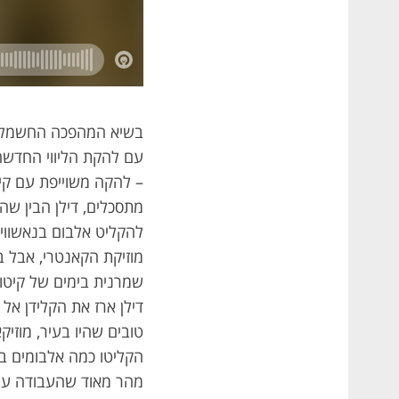
S
– להקה משוייפת עם קי
e
מתסכלים, דילן הבין שהו
a
r
להקליט אלבום בנאשוויל
c
מוזיקת הקאנטרי, אבל 
h
שמרנית בימים של קיטוב 
f
דילן ארז את הקלידן אל 
o
r
טובים שהיו בעיר, מוזיק
:
הקליטו כמה אלבומים במ
מהר מאוד שהעבודה עם 