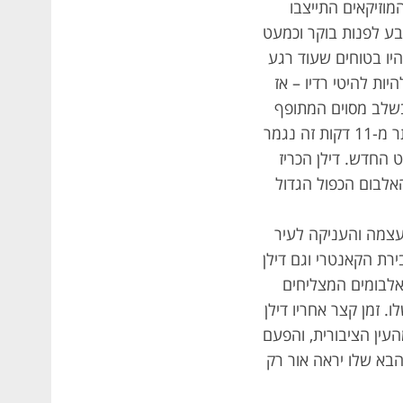
מוזיקאים התייצבו
בע לפנות בוקר וכמעט
יו בטוחים שעוד רגע
ות להיטי רדיו – אז
 בשלב מסוים המתופף
קני באטרי עבר לתופף ביד אחת, כדי שהוא יוכל להסתכל על השעון ביד השנייה. אחרי יותר מ-11 דקות זה נגמר
רביעי בתקליט החדש. דילן הכריז
ביותר שהוא כתב. ההקלטות האלה הולידו את Blonde on Blonde – האלבום הכפול הגדול
עצמה והעניקה לעיר
בירת הקאנטרי וגם דילן
ר לכך ש-Blonde on Blonde הפך לאחד האלבומים המצליחים
 זמן קצר אחריו דילן
עין הציבורית, והפעם
התראיין והאלבום הבא שלו יראה אור רק