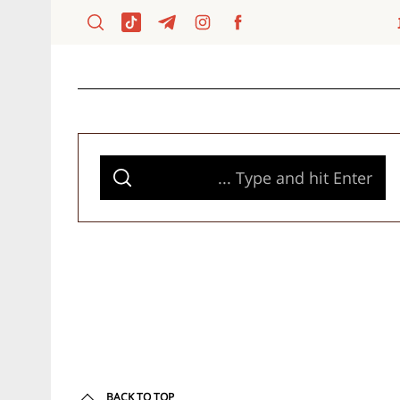
S
S
e
E
A
a
R
C
H
r
c
h
f
o
r
:
BACK TO TOP