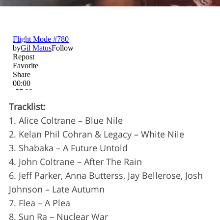
Tracklist:
S
1. Alice Coltrane – Blue Nile
e
2. Kelan Phil Cohran & Legacy – White Nile
a
3. Shabaka – A Future Untold
r
c
4. John Coltrane – After The Rain
h
6. Jeff Parker, Anna Butterss, Jay Bellerose, Josh
f
Johnson – Late Autumn
o
7. Flea – A Plea
r
:
8. Sun Ra – Nuclear War