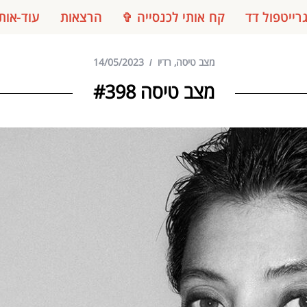
רייטפול דד
קח אותי לכנסייה ✞
הרצאות
עוד-אות
מצב טיסה
,
רדיו
14/05/2023
מצב טיסה #398