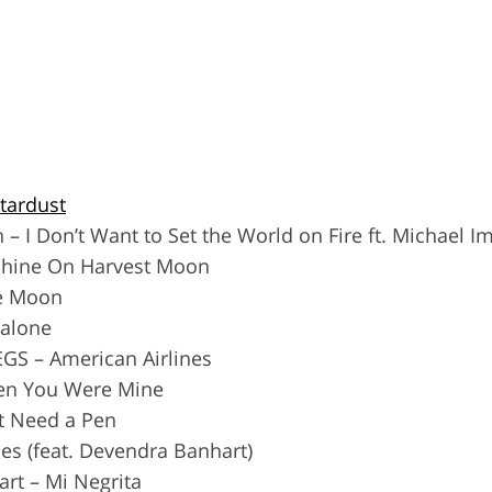
Stardust
 – I Don’t Want to Set the World on Fire ft. Michael Im
 Shine On Harvest Moon
ue Moon
balone
GS – American Airlines
en You Were Mine
’t Need a Pen
es (feat. Devendra Banhart)
rt – Mi Negrita