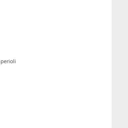
a
r
c
h
f
o
r
:
perioli