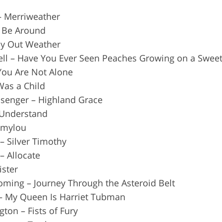
– Merriweather
ll Be Around
ay Out Weather
sell – Have You Ever Seen Peaches Growing on a Sweet
You Are Not Alone
 Was a Child
ssenger – Highland Grace
– Understand
Emmylou
– Silver Timothy
– Allocate
ister
oming – Journey Through the Asteroid Belt
 – My Queen Is Harriet Tubman
ton – Fists of Fury