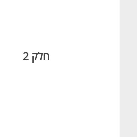
S
e
a
r
חלק 2
c
h
f
o
r
: