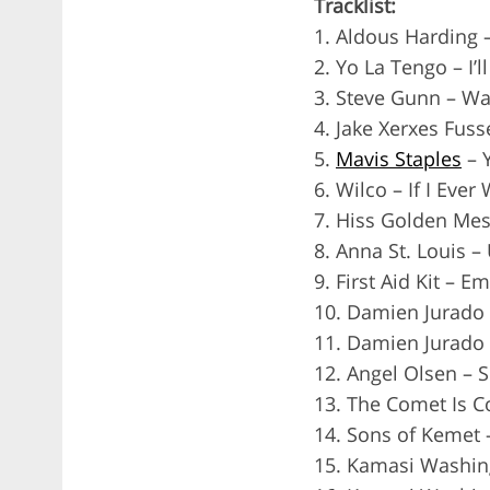
Tracklist:
1. Aldous Harding 
2. Yo La Tengo – I’
3. Steve Gunn – W
4. Jake Xerxes Fus
5.
Mavis Staples
– 
6. Wilco – If I Ever
7. Hiss Golden Me
8. Anna St. Louis 
9. First Aid Kit – 
10. Damien Jurado 
11. Damien Jurado 
12. Angel Olsen – S
13. The Comet Is C
14. Sons of Kemet
15. Kamasi Washing