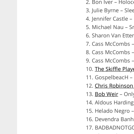
2. Bon Iver – Holo
3. Julie Byrne – Sl
4. Jennifer Castle 
5. Michael Nau – S
6. Sharon Van Ette
7. Cass McCombs – 
8. Cass McCombs
9. Cass McCombs –
10.
The Skiffle Play
11. GospelbeacH – 
12.
Chris Robinson
13.
Bob Weir
– Only
14. Aldous Harding
15. Helado Negro 
16. Devendra Banh
17. BADBADNOTGO