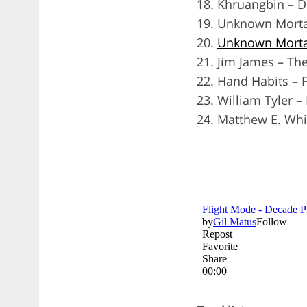
18. Khruangbin – D
19. Unknown Mortal
20.
Unknown Morta
21. Jim James – Th
22. Hand Habits – 
23. William Tyler 
24. Matthew E. Whi