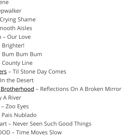
cene
eepwalker
– Crying Shame
mooth Aisles
n – Our Love
Brighter!
 – Bum Bum Bum
 County Line
ers
– Til Stone Day Comes
In the Desert
 Brotherhood
– Reflections On A Broken Mirror
 A River
 – Zoo Eyes
– Pais Nublado
art – Never Seen Such Good Things
OD – Time Moves Slow