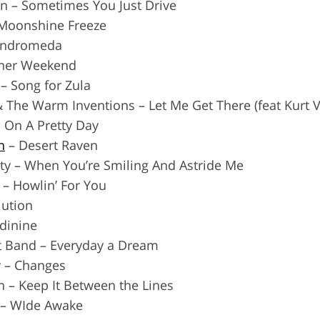
n – Sometimes You Just Drive
– Moonshine Freeze
 Andromeda
other Weekend
– Song for Zula
 The Warm Inventions – Let Me Get There (feat Kurt V
n On A Pretty Day
n
– Desert Raven
sty – When You’re Smiling And Astride Me
 – Howlin’ For You
lution
dinine
t Band – Everyday a Dream
y – Changes
n – Keep It Between the Lines
 – WIde Awake