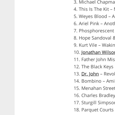
3. Michael Chapma
4. This Is The Kit 
5. Weyes Blood –
6. Ariel Pink – An
7. Phosphorescent 
8. Hope Sandoval &
9. Kurt Vile – Waki
10.
Jonathan Wilso
11. Father John Mi
12. The Black Keys
13.
Dr. John
– Revo
14. Bombino – Ami
15. Menahan Stree
16. Charles Bradle
17. Sturgill Simpso
18. Parquet Courts