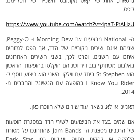
גרסאות, אחת של קאס מקומבס והשנייה של הפליימנג
ליפס.
https://www.youtube.com/watch?v=4paT-FtAHzU
ה- National מבצעים את Morning Dew ו- Peggy-O,
שניהם אינם שירים מקוריים של הדד, אך הפכו למזוהים
איתם עם השנים. ופרט לכך, בשני השירים האחרונים
באלבום משתתף בוב וויר ושניהם הוקלטו בהופעות, הראשון
הוא St Stephen ביחד עם ווילקו והשני הוא ביצוע נוסף ל-
I Know You Rider בהופעה עם הנשיונל והחברים מ-
2014.
תאמינו או לא, נשארו עוד שירים שלא הוזכרו כאן.
אם שמים בצד את הביצועים לשירי הדד במסגרת הופעות
של הרכבים מסצנת ה- Jam Bands שהתחנכו על מסורת
הלהקה או להקות מחווה ייעודיות כמו Dark Star