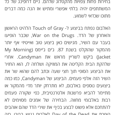
בחירות פחות צפויות מהקטלוג שלהם. ניים דרופינג של כל
המשתתפים יהיה בלתי אפשרי ומתיש אז הנה כמה דברים
מתוכו שכדאי לשמוע.
האלבום נפתח בביצוע ל- Touch of Gray הלהיט הראשון
והאחרון של הדד. War on the Drugs, שכבר הופיעו
בעבר עם השיר, מגישים כאן ביצוע טוב ואייטיזי אף יותר
מהמקור שהוקלט בשנת 87. ג’ים ג’יימס (My Morning
Jacket) ביקש לשריין מראש את Candyman. אחרי
שלהקת הבית הקליטה את המוזיקה ושלחה לו, הוא החזיר
את הביצוע הסופי תוך חצי שעה וכתב להם שהוא שר את
השיר הזה אלפי פעמים. הביצוע של Candyman, כמו כמה
ביצועים נוספים באלבום, לא מתרחק יותר מדי מהמקור או
מתיימר להביא פרשנות אלטרנטיבית, כפי שקורה פעמים
רבות באלבומי מחווה. הבחירה של אמנים מסוימים לא
S
להתחכם אלא פשוט לבצע בכיף את שירי הדד שהם אוהבים
e
הופכת את Day of the Dead לאלבום נגיש ברובו, כזה