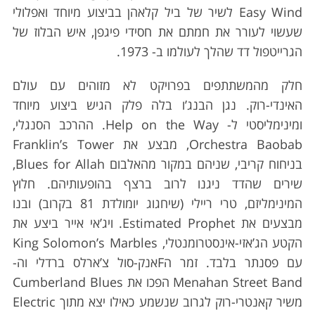
Easy Wind לשיר של ביל קלאהן בביצוע מיוחד ואפלולי
שעשוי לעורר את חמתם את חסידי פיגפן, איש הבלוז של
הגרייטפול דד שהלך לעולמו ב- 1973.
חלק מהמשתתפים בפרויקט לא מזוהים עם עולם
האינדי-רוק. נגן הבנג’ו בלה פלק הגיש ביצוע מיוחד
ומינימליסטי ל- Help on the Way. ההרכב הסנגלי,
Orchestra Baobab, מבצע את Franklin’s Tower
בניחוח קריבי, שניהם במקור מהאלבום Blues for Allah,
שירים שהדד ניגנו לרוב ברצף בהופעותיהם. חלוץ
המינימליזם, טרי ריילי (שיחגוג יומולדת 81 בקרוב) ובנו
מבצעים את Estimated Prophet. ויג’אי אייר ביצע את
הקטע הג’אזי-אינסטרומנטלי, King Solomon’s Marbles
עם פסנתר בלבד. זמר הFאנק-סול צ’ארלס ברדלי וה-
Menahan Street Band הפכו את Cumberland Blues
משיר קאנטרי-רוק לגרוב שנשמע כאילו יצא מתוך Electric