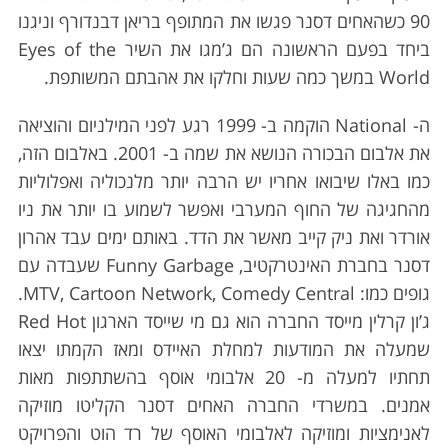
90 כשהאחים דסנר פגשו את המתופף בריאן דבנדורף וניגנו
ביחד בפעם הראשונה הם ג’מגו את השיר Eyes of the
World במשך כמה שעות וחלקו את אהבתם המשותפת.
ה- National הוקמה ב- 1999 רגע לפני המילניום והוציאה
את אלבום הבכורה הנושא את שמה ב- 2001. באלבום הזה,
כמו באלו שיבואו אחריו יש הרבה יותר מלנכוליה ואפלוליות
מהחגיגה של החוף המערבי ואפשר לשמוע בו יותר את ניו
אורדר ואת ניק קייב מאשר את הדד. באותם ימים עבד אהרון
דסנר בחברת האינטרקטיב, Funny Garbage שעבדה עם
גופים כמו: MTV, Cartoon Network, Comedy Central.
ג’ון קרלין מייסד החברה הוא גם מי שייסד הארגון Red Hot
שמעלה את המודעות למחלת האיידס ומאז הקמתו יצאו
תחתיו למעלה מ- 20 אלבומי אוסף בהשתתפות מאות
אמנים. במשרדי החברה האחים דסנר הקליטו מוזיקה
לאנימציות ומוזיקה לאלבומי האוסף של רד הוט והפרויקט