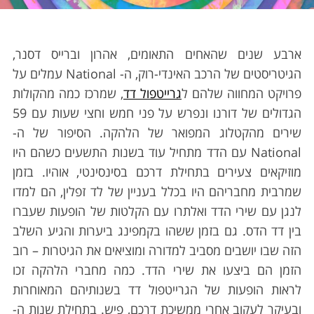
ארבע שנים שהאחים התאומים, אהרון וברייס דסנר,
הגיטריסטים של הרכב האינדי-רוק, ה- National עמלים על
פרויקט המחווה שלהם ל
גרייטפול דד
, שמרכז כמה מהקולות
הגדולים של דורנו ונפרש על פני חמש וחצי שעות עם 59
שירים מהקטלוג המפואר של הלהקה. הסיפור של ה-
National עם הדד מתחיל עוד בשנות התשעים כשהם היו
מוזיקאים צעירים בתחילת דרכם בסינסינטי, אוהיו. בזמן
שמרבית מחבריהם היו בכלל בעניין של לד זפלין, הם למדו
לנגן עם שירי הדד ואלתרו עם הקלטות של הופעות שעברו
בין דד הדס. גם בזמן ששהו בקמפינג ביערות והגיע השלב
הזה שבו יושבים מסביב למדורה ומוציאים את הגיטרות – רוב
הזמן הם ביצעו את שירי הדד. כמה מחברי הלהקה זכו
לראות הופעות של הגרייטפול דד בשנותיהם המאוחרות
ובעיקר לעקוב אחרי ממשיכת דרכם, פיש. בתחילת שנות ה-