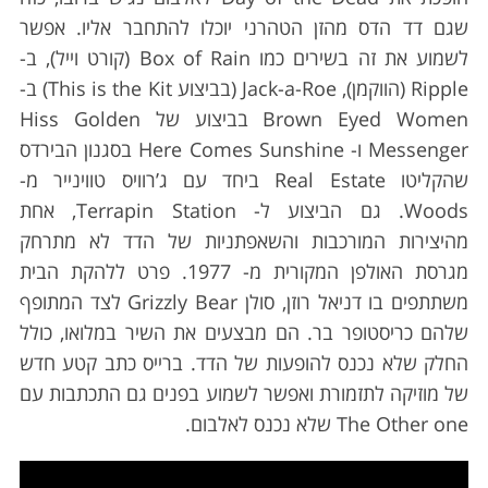
a
שגם דד הדס מהזן הטהרני יוכלו להתחבר אליו. אפשר
r
לשמוע את זה בשירים כמו Box of Rain (קורט וייל), ב-
c
h
Ripple (הווקמן), Jack-a-Roe (בביצוע This is the Kit) ב-
f
Brown Eyed Women בביצוע של Hiss Golden
o
Messenger ו- Here Comes Sunshine בסגנון הבירדס
r
שהקליטו Real Estate ביחד עם ג’רוויס טווינייר מ-
:
Woods. גם הביצוע ל- Terrapin Station, אחת
מהיצירות המורכבות והשאפתניות של הדד לא מתרחק
מגרסת האולפן המקורית מ- 1977. פרט ללהקת הבית
משתתפים בו דניאל רוזן, סולן Grizzly Bear לצד המתופף
שלהם כריסטופר בר. הם מבצעים את השיר במלואו, כולל
החלק שלא נכנס להופעות של הדד. ברייס כתב קטע חדש
של מוזיקה לתזמורת ואפשר לשמוע בפנים גם התכתבות עם
The Other one שלא נכנס לאלבום.