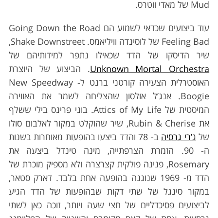
Mud של מאדי ווטרס.
עוד ביצועים שכדאי לשמוע הם Going Down the Road
Feeling Bad של לוסינדה וויליאמס. Shake Downstreet,
שיר הדיסקו של הדד שכאילו נתפר למידותיהם של
Unknown Mortal Orchestra
. הביצוע של היוצרת
האוסטרלית הצעירה קורטני ברנט ל- New Speedway
Boogie. אנג’ל אולסון שהצליחה לשמר את האווירה
המיסטית של Attics of My Life. בוני פרינס בילי ששלף
את Rubin & Cherise, שיר שהוקלט במקור לאלבום סולו
של
ג’רי גרסיה
ב- 78 והדד ביצעו בהופעות מאוחרות בשנות
ה- 90. הזמרת הצרפתייה, מינה טינדל ביצעה את
Rosemary, פנינה פולקית קצרצרה ולא מספיק מוכרת של
הדד מ- 1969 שנוגנה בהופעה אחת בלבד. דארק סטאר,
במקור סינגל של שתי דקות שבהופעות של הדד הגיע
לביצועים פסיכדליים של חצי שעה ויותר, זוכה כאן לשתי