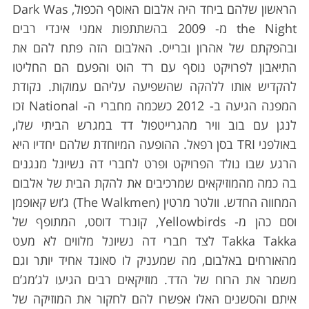
הראשון שלהם ביחד היה אלבום האוסף הכפול, Dark Was
the Night מ- 2009 בהשתתפות אמני אינדי רבים
ובהפקתם של אהרון וברייס. האלבום הזה פתח להם את
התיאבון לפרויקט נוסף עם רד הוט והפעם הם החליטו
להקדיש אותו ללהקה שהשפיעה עליהם עמוקות. נקודת
המפנה הגיעה ב- 2012 כשכמה מחברי ה- National זכו
לנגן עם בוב וויר מהגרייטפול דד במגרש הביתי שלו,
באולפני TRI בסן רפאל. ההופעה המיוחדת שלהם יחדיו היא
הרגע שבו נולד הפרויקט ופרט לחברי דה נשיונל מנגנים
בה כמה מהמוזיקאים שמרכיבים את להקת הבית של אלבום
המחווה החדש. וולטר מרטין (The Walkmen) ג’וש קאופמן
וסם כהן מ- Yellowbirds, קונרד דוסט, המתופף של
Takka Takka לצד חברי דה נשיונל מלווים לא מעט
מהאורחים באלבום, מה שמעניק לו סאונד אחיד יותר וגם
משמר את הרוח של הדד. מוזיקאים רבים הגיעו לג’מג’ם
איתם והסשנים האלו אפשרו להם לחקור את המוזיקה של