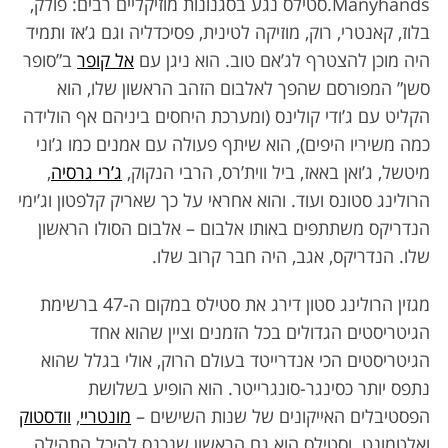
Manyhands.
סטילס נגע בסגנונות מוזיקליים רבים: פולק,
בלוז, קאנטרי, רוק, מוזיקה לטינית, פסיכדליה וגם ג’אז ותמיד
היה מוכן להצטרף לג’אם טוב.
הוא ניגן עם
אל קופר
ב”סופר
סשן” המפורסם שהפך לאלבום הזהב הראשון שלו, הוא
הקליט עם ג’ודי קולינס (ומערכת היחסים ביניהם אף הולידה
כמה משיריו היפים), הוא שיתף פעולה עם אמנים כמו ג’וני
מיטשל, ג’ואן באאז, ביל ווית’רס, הרבי הנקוק,
ג’רי גרסיה
,
הרולינג סטונס ועוד. והוא אחראי
על כך שאריק קלפטון וג’ימי
הנדריקס משתתפים באותו אלבום – אלבום הסולו הראשון
שלו. הנדריקס, אגב, היה חבר קרוב שלו.
מגזין הרולינג סטון דירג את סטילס במקום ה-47 ברשימת
הגיטריסטים הגדולים בכל הזמנים וציין שהוא אחד
הגיטריסטים הכי אנדרייטד בעולם הרוק, אולי בגלל שהוא
נתפס יותר כסינגר-סונגרייטר. הוא הופיע בשלושת
הפסטיבלים האייקונים של שנות השישים –
מונטריי
,
וודסטוק
ואלטמונט. וסטילס הוא גם הראשון שנכנס להיכל התהילה