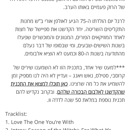
של הרוק פעמיים באותו הערב.
לרגל יום הולדתו ה-75 הגיע לאולפן אורי ב”ש מחנות
התקליטים השריטה. יחד הקדשנו את ספיישל של חצות
לאחד המוזיקאים הפורים, המגוונים והמוכשרים שפעלו
בשנות השישים-שבעים, ומי שבסופו של דבר נעלם
מהתודעה בשנות ה-80 וכמעט לא הוציא אלבומים.
***למעט שיר אחד, בתכנית הזו לא השמענו שירים של
קרוסבי, סטילס, נאש ויאנג – ועדיין לא היה לנו מספיק זמן
להשמיע את כל מה שרצינו.
כאן תוכלו למצוא את התכנית
שהקדשנו לאלבום הבכורה שלהם
. ובקרוב נקדיש להם
S
תכנית נוספת במלאת 50 שנה לדז’ה וו.
e
a
Tracklist:
r
c
1. Love The One You’re With
h