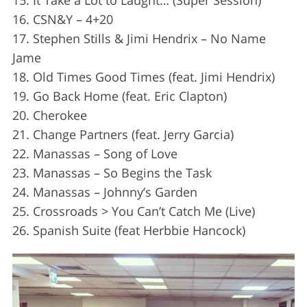
15. It Take a Lot to Laught… (Super Session)
16. CSN&Y – 4+20
17. Stephen Stills & Jimi Hendrix – No Name
Jame
18. Old Times Good Times (feat. Jimi Hendrix)
19. Go Back Home (feat. Eric Clapton)
20. Cherokee
21. Change Partners (feat. Jerry Garcia)
22. Manassas – Song of Love
23. Manassas – So Begins the Task
24. Manassas – Johnny’s Garden
25. Crossroads > You Can’t Catch Me (Live)
26. Spanish Suite (feat Herbbie Hancock)