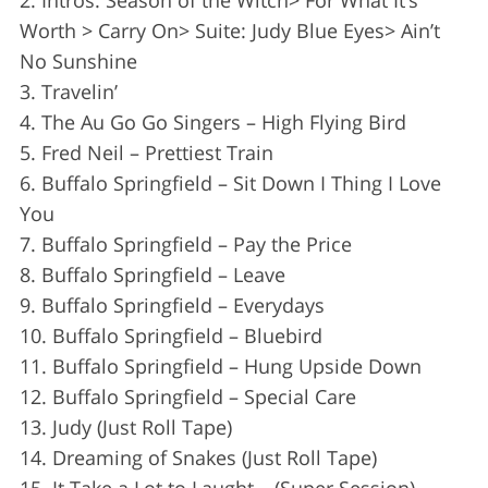
2. Intros: Season of the Witch> For What It’s
f
Worth > Carry On> Suite: Judy Blue Eyes> Ain’t
o
No Sunshine
r
:
3. Travelin’
4. The Au Go Go Singers – High Flying Bird
5. Fred Neil – Prettiest Train
6. Buffalo Springfield – Sit Down I Thing I Love
You
7. Buffalo Springfield – Pay the Price
8. Buffalo Springfield – Leave
9. Buffalo Springfield – Everydays
10. Buffalo Springfield – Bluebird
11. Buffalo Springfield – Hung Upside Down
12. Buffalo Springfield – Special Care
13. Judy (Just Roll Tape)
14. Dreaming of Snakes (Just Roll Tape)